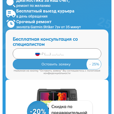
Диагностика за наш счет,
ремонт по желанию
Бесплатный выезд курьера
в день обращения
Срочный ремонт
эхолота Garmin Striker 7sv от 35 минут
Бесплатная консультация со
специалистом
Оставить заявку
Нажимая на кнопку "Оставить заявку" Вы соглашаетесь c
политикой
конфиденциальности
Скидка по
-20%
предварительной