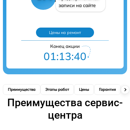
записи на сайте
Цены на ремонт
Конец акции
01:13:39
Преимущества
Этапы работ
Цены
Гарантия
М
Преимущества сервис-
центра