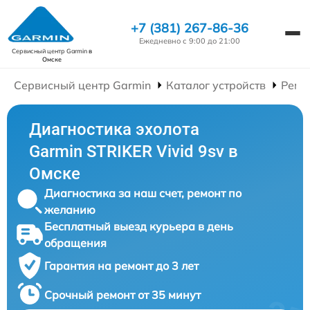
+7 (381) 267-86-36
Ежедневно с 9:00 до 21:00
Сервисный центр Garmin
в
Омске
Сервисный центр Garmin
Каталог устройств
Ремо
Диагностика эхолота
Garmin STRIKER Vivid 9sv в
Омске
Диагностика за наш счет, ремонт по
желанию
Бесплатный выезд курьера в день
обращения
Гарантия на ремонт до 3 лет
Срочный ремонт от 35 минут