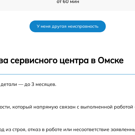
от 60 мин
от 60 мин
У меня другая неисправность
от 60 мин
от 60 мин
ва сервисного центра в Омске
от 60 мин
 детали — до 3 месяцев.
S
от 60 мин
от 60 мин
ости, который напрямую связан с выполненной работой
из строя, отказ в работе или несоответствие заявлен