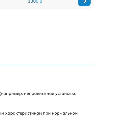
1300 р
1500 р
1400 р
1200 р
1200 р
1500 р
2000 р
 (например, неправильная установка
ным характеристикам при нормальном