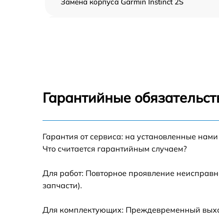
Замена корпуса Garmin Instinct 2S
Замена аккумулятора Garmin Instinct 2S
Замена экрана Garmin Instinct 2S
Замена шлейфа матрицы Garmin Instinct 2S
Гарантийные обязательст
Замена микрофона Garmin Instinct 2S
Гарантия от сервиса: на установленные нами
Замена кнопки включения Garmin Instinct 2
Что считается гарантийным случаем?
Замена Bluetooth Garmin Instinct 2S
Для работ: Повторное проявление неисправн
запчасти).
Для комплектующих: Преждевременный выход 